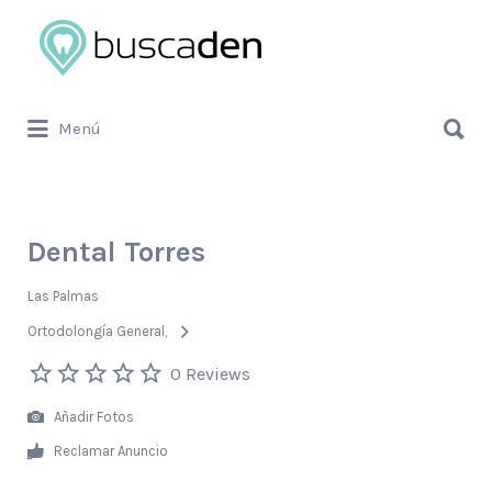
Buscar
por:
Buscar
Menú
por:
Dental Torres
Las Palmas
Ortodolongía General
0 Reviews
Añadir Fotos
Reclamar Anuncio