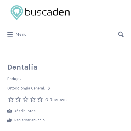
Buscar
por:
Buscar
Menú
por:
Dentalia
Badajoz
Ortodolongía General
0 Reviews
Añadir Fotos
Reclamar Anuncio