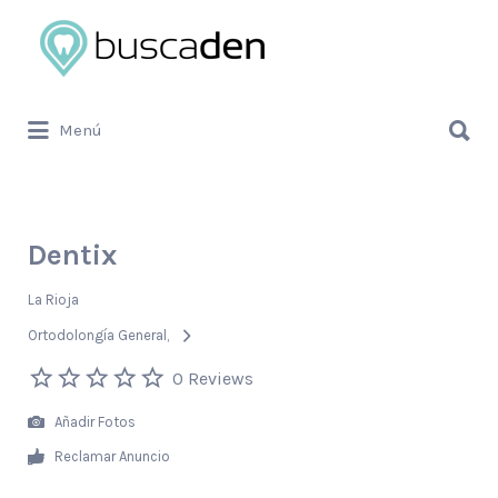
Buscar
por:
Buscar
Menú
por:
Dentix
La Rioja
Ortodolongía General
0 Reviews
Añadir Fotos
Reclamar Anuncio