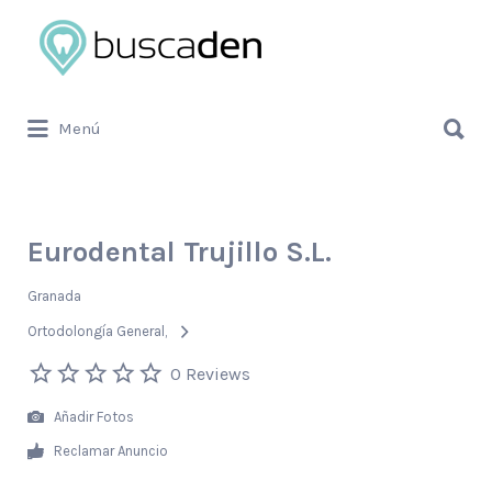
Buscar
por:
Buscar
Menú
por:
Eurodental Trujillo S.L.
Granada
Ortodolongía General
0 Reviews
Añadir Fotos
Reclamar Anuncio