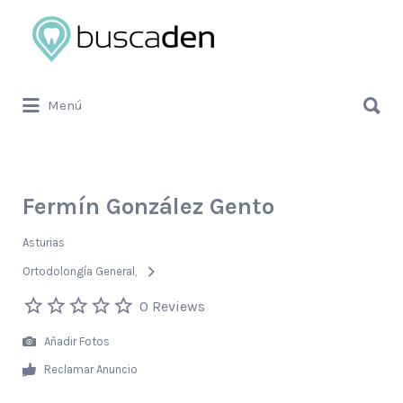
Buscar
por:
Buscar
Menú
por:
Fermín González Gento
Asturias
Ortodolongía General
0 Reviews
Añadir Fotos
Reclamar Anuncio