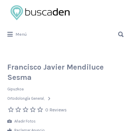
Buscar
por:
Buscar
Menú
por:
Francisco Javier Mendiluce
Sesma
Gipuzkoa
Ortodolongía General
0 Reviews
Añadir Fotos
Reclamar Anuncio