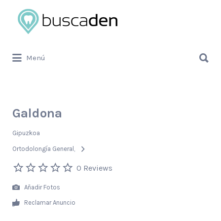
Buscar
por:
Buscar
Menú
por:
Galdona
Gipuzkoa
Ortodolongía General
0 Reviews
Añadir Fotos
Reclamar Anuncio