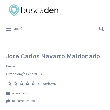
Buscar
por:
Buscar
Menú
por:
Jose Carlos Navarro Maldonado
Huelva
Ortodolongía General
0 Reviews
Añadir Fotos
Reclamar Anuncio