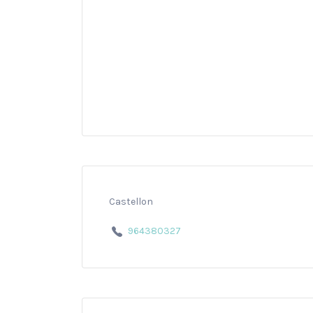
Castellon
964380327