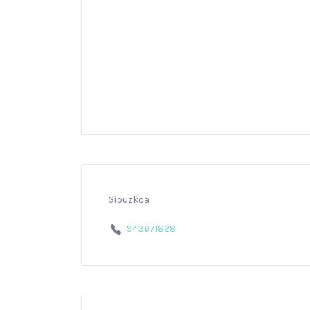
Gipuzkoa
943671828