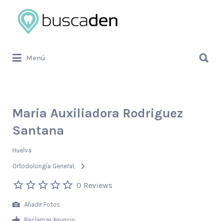
Buscar
por:
Buscar
Menú
por:
Maria Auxiliadora Rodriguez
Santana
Huelva
Ortodolongía General
0 Reviews
Añadir Fotos
Reclamar Anuncio