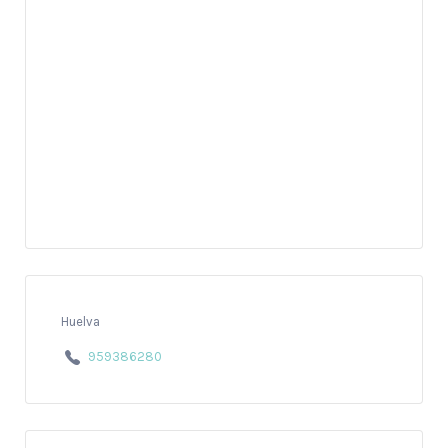
Huelva
959386280