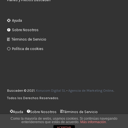
Ayuda
Sobre Nosotros
Términos de Servicio
Política de cookies
Buscaden © 2021.
Korucom Digital SL
-
Agencia de Marketing Online
.
Todos los Derechos Reservados.
Ayuda
Sobre Nosotros
Términos de Servicio
Política de cookies
Como la mayoría de webs, usamos cookies. Si continúas navegando
entenderemos que estás de acuerdo.
Más información
.
ACEPTAR