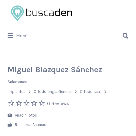
Buscar
por:
Buscar
Menú
por:
Miguel Blazquez Sánchez
Salamanca
Implantes
Ortodolongía General
Ortodoncia
0 Reviews
Añadir Fotos
Reclamar Anuncio