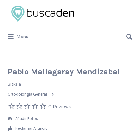
Buscar
por:
Buscar
Menú
por:
Pablo Mallagaray Mendizabal
Bizkaia
Ortodolongía General
0 Reviews
Añadir Fotos
Reclamar Anuncio