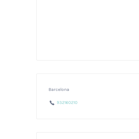
Barcelona
932160210