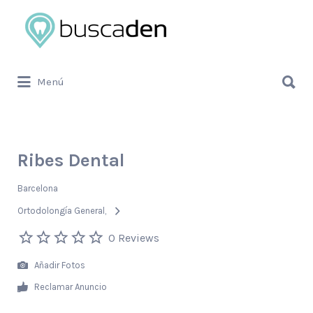
Buscar
por:
Buscar
Menú
por:
Ribes Dental
Barcelona
Ortodolongía General
0 Reviews
Añadir Fotos
Reclamar Anuncio