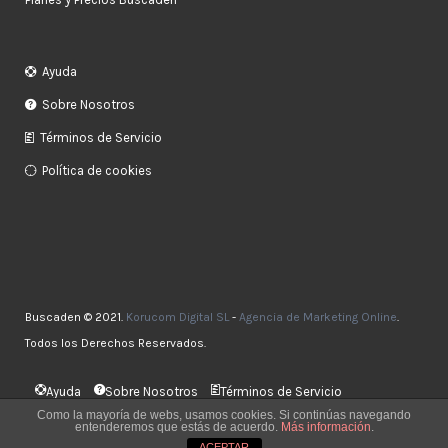
Ayuda
Sobre Nosotros
Términos de Servicio
Política de cookies
Buscaden © 2021.
Korucom Digital SL
-
Agencia de Marketing Online
.
Todos los Derechos Reservados.
Ayuda
Sobre Nosotros
Términos de Servicio
Política de cookies
Como la mayoría de webs, usamos cookies. Si continúas navegando
entenderemos que estás de acuerdo.
Más información
.
ACEPTAR