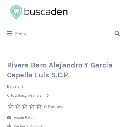
Buscar
por:
Buscar
Menú
por:
Rivera Baro Alejandro Y Garcia
Capella Luis S.C.P.
Barcelona
Ortodolongía General
0 Reviews
Añadir Fotos
Reclamar Anuncio