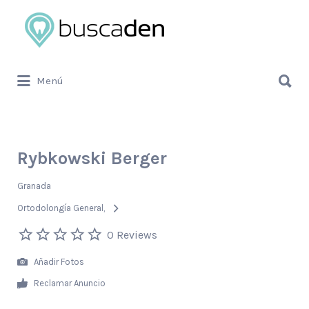
Buscar
por:
Buscar
Menú
por:
Rybkowski Berger
Granada
Ortodolongía General
0 Reviews
Añadir Fotos
Reclamar Anuncio