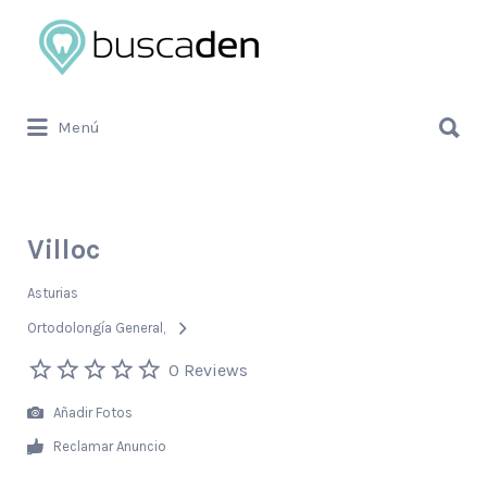
Buscar
por:
Buscar
Menú
por:
Villoc
Asturias
Ortodolongía General
0 Reviews
Añadir Fotos
Reclamar Anuncio