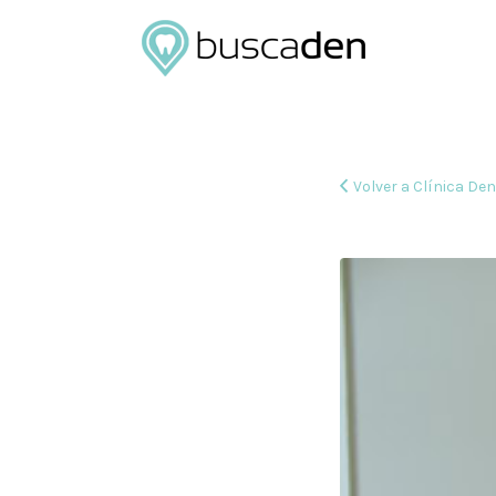
Buscar
por:
Volver a Clínica Den
clinica-
dental-
sergio-
muleiro-
ortodoncia-
0